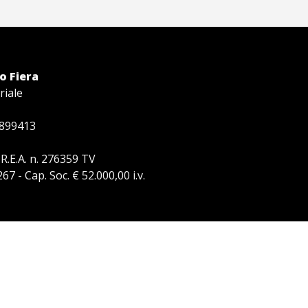
o Fiera
riale
.899413
 R.E.A. n. 276359 TV
7 - Cap. Soc. € 52.000,00 i.v.