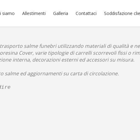
i siamo
Allestimenti
Galleria
Contattaci
Soddisfazione clie
rasporto salme funebri utilizzando materiali di qualità e nel
roresina Cover,
varie tipologie di carrelli scorrevoli fissi o rim
Trasporto Salme
zione interna, decorazioni esterni ed accessori su misura.
Home
/
Allestimenti
/
Trasporto Salme
to salme
ed aggiornamenti su carta di circolazione.
dire