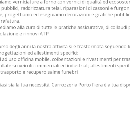
amo verniciature a forno con vernici di qualità ed ecosostenib
pubblici, raddrizzatura telai, riparazioni di cassoni e furgoni
re, progettiamo ed eseguiamo decorazioni e grafiche pubblicit
rafatura.
diamo alla cura di tutte le pratiche assicurative, di collaudi
colazione e rinnovi ATP.
rso degli anni la nostra attività si è trasformata seguendo le
ogettazioni ed allestimenti specifici:
li ad uso officina mobile, coibentazioni e rivestimenti per tr
llate su veicoli commerciali ed industriali; allestimenti specif
e, trasporto e recupero salme funebri.
asi sia la tua necessità, Carrozzeria Porto Fiera è a tua dispo