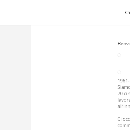
Ch
Benv
1961-
Siamo
70 ci 
lavora
all’in
Ci occ
comme