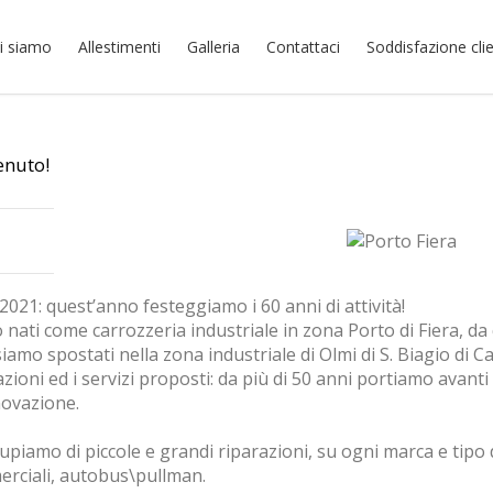
i siamo
Allestimenti
Galleria
Contattaci
Soddisfazione clie
enuto!
Chi siamo
Home
/
Chi siamo
2021: quest’anno festeggiamo i 60 anni di attività!
 nati come carrozzeria industriale in zona Porto di Fiera, da
siamo spostati nella zona industriale di Olmi di S. Biagio di Ca
zioni ed i servizi proposti: da più di 50 anni portiamo avanti
novazione.
upiamo di piccole e grandi riparazioni, su ogni marca e tipo di
rciali, autobus\pullman.