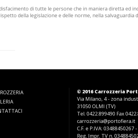
isfacimento di tutte le persone che in maniera diretta ed indi
l rispetto della legislazione e delle norme, nella salvaguardia 
© 2016 Carrozzeria Port
ROZZERIA
Via Milano, 4 - zona indust
LERIA
31050 OLMI (TV)
NTATTACI
Tel. 0422.899490 Fax 0422
carrozzeria@portofiera.it
C.F. e P.IVA: 03488450267 -
Reg. Impr. TV n. 0348845026