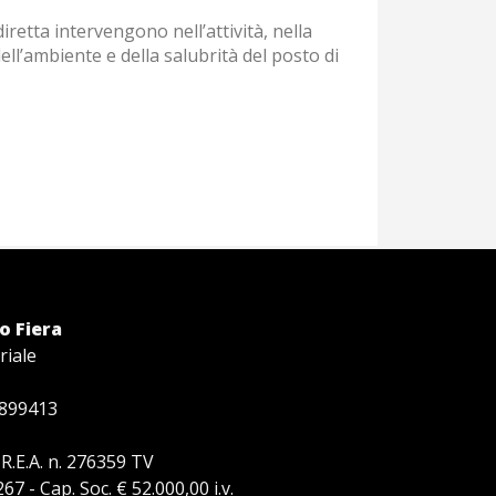
retta intervengono nell’attività, nella
dell’ambiente e della salubrità del posto di
o Fiera
riale
.899413
 R.E.A. n. 276359 TV
7 - Cap. Soc. € 52.000,00 i.v.