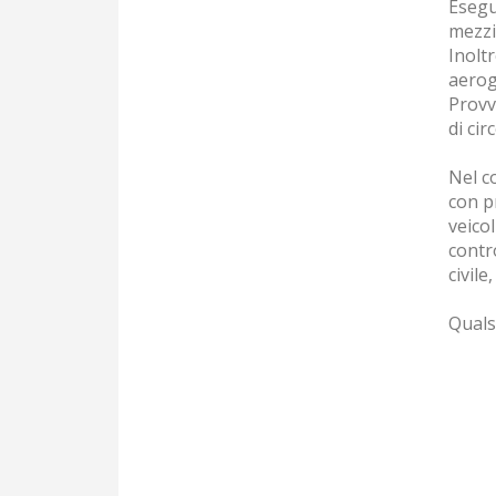
Esegui
mezzi 
Inolt
aerog
Provve
di cir
Nel co
con pr
veico
contro
civil
Qualsi